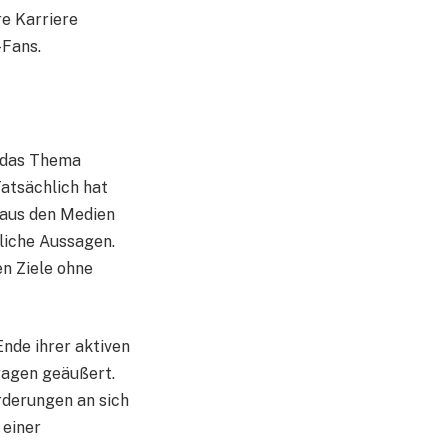
re Karriere
-Fans.
t das Thema
Tatsächlich hat
n aus den Medien
tliche Aussagen.
en Ziele ohne
nde ihrer aktiven
Fragen geäußert.
orderungen an sich
 einer