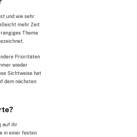
?
ist und wie sehr
elleicht mehr Zeit
vorrangiges Thema
bezeichnet.
andere Prioritäten
immer wieder
ese Sichtweise hat
auf dem nächsten
rte?
 auf ihr
e in einer festen