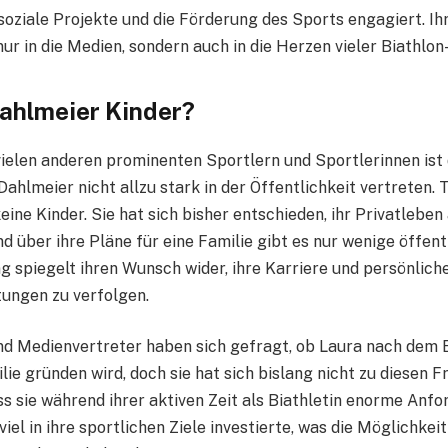
r soziale Projekte und die Förderung des Sports engagiert. Ih
nur in die Medien, sondern auch in die Herzen vieler Biathlon
ahlmeier Kinder?
ielen anderen prominenten Sportlern und Sportlerinnen is
Dahlmeier nicht allzu stark in der Öffentlichkeit vertreten. 
ine Kinder. Sie hat sich bisher entschieden, ihr Privatlebe
d über ihre Pläne für eine Familie gibt es nur wenige öffen
g spiegelt ihren Wunsch wider, ihre Karriere und persönlich
tungen zu verfolgen.
und Medienvertreter haben sich gefragt, ob Laura nach dem E
lie gründen wird, doch sie hat sich bislang nicht zu diesen 
ss sie während ihrer aktiven Zeit als Biathletin enorme Anf
viel in ihre sportlichen Ziele investierte, was die Möglichkeit