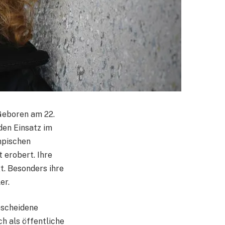
 Geboren am 22.
den Einsatz im
mpischen
 erobert. Ihre
t. Besonders ihre
er.
escheidene
ch als öffentliche