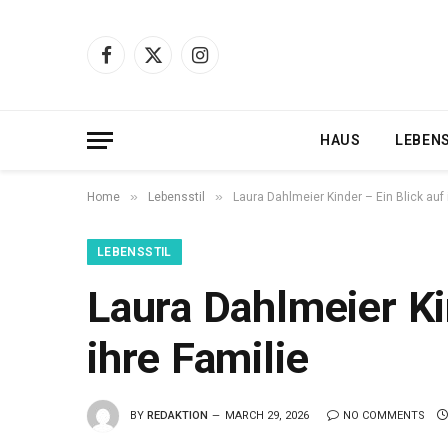
Facebook
X
Instagram
(Twitter)
HAUS
LEBEN
»
»
Home
Lebensstil
Laura Dahlmeier Kinder – Ein Blick auf 
LEBENSSTIL
Laura Dahlmeier Ki
ihre Familie
BY
REDAKTION
MARCH 29, 2026
NO COMMENTS